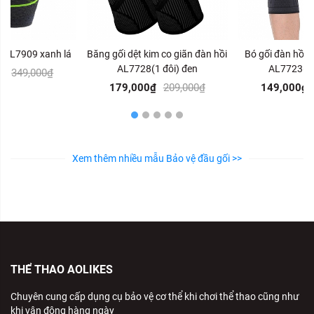
ne AL7909 xanh lá
Băng gối dệt kim co giãn đàn hồi
Bó gối đàn hồi c
AL7728(1 đôi) đen
AL7723(1 
₫
349,000₫
179,000₫
209,000₫
149,000₫
Xem thêm nhiều mẫu Bảo vệ đầu gối >>
THỂ THAO AOLIKES
Chuyên cung cấp dụng cụ bảo vệ cơ thể khi chơi thể thao cũng như
khi vận động hàng ngày