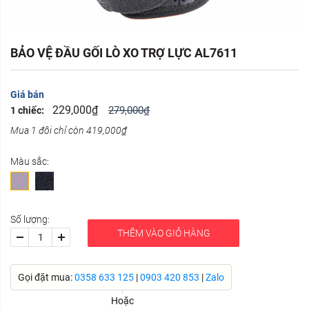
BẢO VỆ ĐẦU GỐI LÒ XO TRỢ LỰC AL7611
Giá bán
229,000₫
279,000₫
1 chiếc:
Mua 1 đôi chỉ còn 419,000₫
Màu sắc:
Số lượng:
THÊM VÀO GIỎ HÀNG
Gọi đặt mua:
0358 633 125
|
0903 420 853
|
Zalo