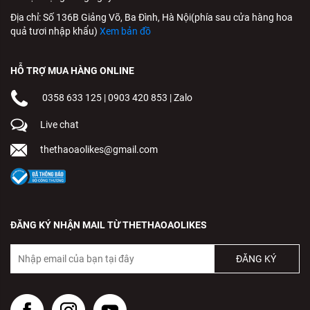
Địa chỉ: Số 136B Giảng Võ, Ba Đình, Hà Nội(phía sau cửa hàng hoa
quả tươi nhập khẩu)
Xem bản đồ
HỖ TRỢ MUA HÀNG ONLINE
0358 633 125
|
0903 420 853
|
Zalo
Live chat
thethaoaolikes@gmail.com
ĐĂNG KÝ NHẬN MAIL TỪ THETHAOAOLIKES
ĐĂNG KÝ