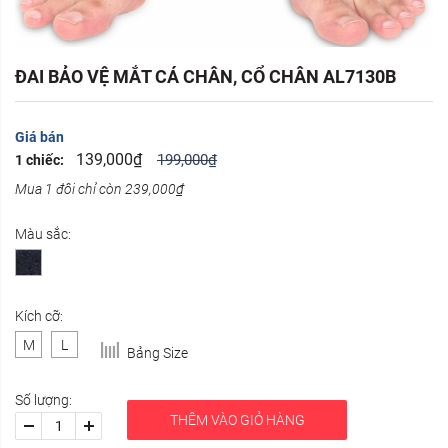
ĐAI BẢO VỆ MẮT CÁ CHÂN, CỔ CHÂN AL7130B
Giá bán
139,000₫
199,000₫
1 chiếc:
Mua 1 đôi chỉ còn 239,000₫
Màu sắc:
Kích cỡ:
M
L
Bảng Size
Số lượng:
THÊM VÀO GIỎ HÀNG