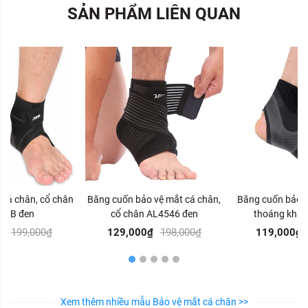
SẢN PHẨM LIÊN QUAN
 cá chân, cổ chân
Băng cuốn bảo vệ mắt cá chân,
Băng cuốn bảo v
30B đen
cổ chân AL4546 đen
thoáng khí 
₫
199,000₫
129,000₫
198,000₫
119,000₫
Xem thêm nhiều mẫu Bảo vệ mắt cá chân >>