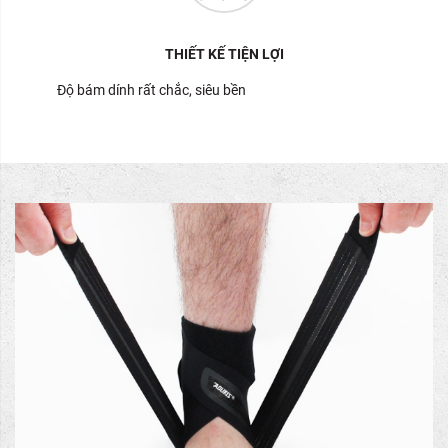
THIẾT KẾ TIỆN LỢI
Độ bám dính rất chắc, siêu bền