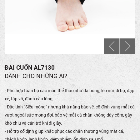
ĐAI CUỐN AL7130
DÀNH CHO NHỮNG AI?
- Phù hợp toàn bộ các môn thể thao như đá bóng, leo núi, đi bộ, đạp
xe, tập võ, đánh cầu lông, ….
- Đặc tính ”Siêu mỏng” nhưng khả năng bảo vệ, cố định vùng mắt cá
vượt ngoài sức mong đợi, bảo vệ mắt cá chân không dày cộm, gây
khó chịu và cản trở khi đi giày.
- Hỗ trợ cố định giúp khắc phục các chấn thương vùng mắt cá,
chệch khớp, lạnh khớp, viêm nhiễm, ổn định sau mổ,…